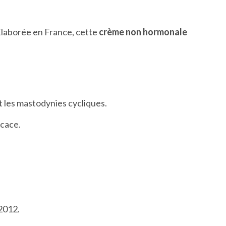
 Élaborée en France, cette
crème non hormonale
 les mastodynies cycliques.
icace.
2012.