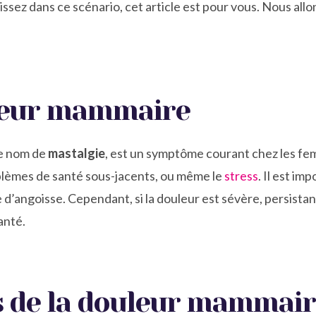
aissez dans ce scénario, cet article est pour vous. Nous al
leur mammaire
le nom de
mastalgie
, est un symptôme courant chez les fem
blèmes de santé sous-jacents, ou même le
stress
. Il est i
 d’angoisse. Cependant, si la douleur est sévère, persist
anté.
s de la douleur mammai