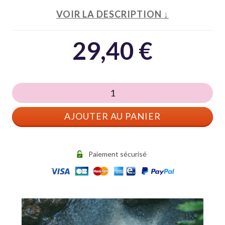
VOIR LA DESCRIPTION ↓
29,40
€
quantité
de
AJOUTER AU PANIER
Actessens
Intime
Paiement sécurisé